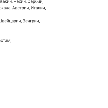
акии, Чехии, Сербии,
жане, Австрии, Италии,
Швейцарии, Венгрии,
стам;