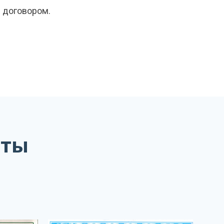
м договором.
аты