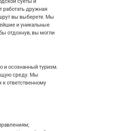
родской суеты и
т работать дружная
ршрут вы выберете. Мы
вейшие и уникальные
бы отдохнув, вы могли
о и осознанный туризм.
ющую среду. Мы
 к ответственному
правлениям;