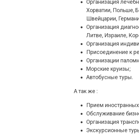
Организация лечебн
Хорватии, Польше, Б
Швейцарии, Германии
Организация диагно
Литве, Израиле, Кор
Организация индив
Присоединение к р
Организации паломн
Морские круизы;
Автобусные туры.
А так же :
Прием иностранных 
Обслуживание бизне
Организация трансп
Экскурсионные туры