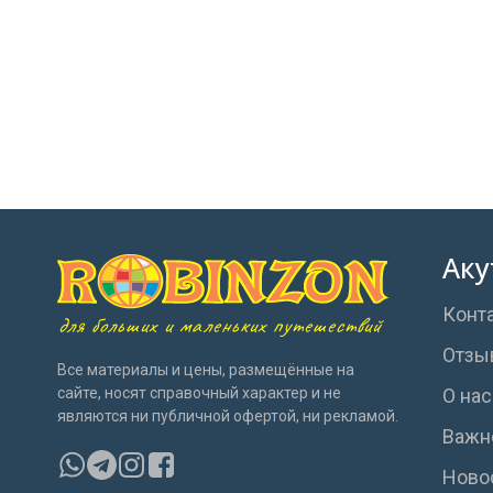
Аку
Конт
для больших и маленьких путешествий
Отзы
Все материалы и цены, размещённые на
сайте, носят справочный характер и не
О нас
являются ни публичной офертой, ни рекламой.
Важн
Ново