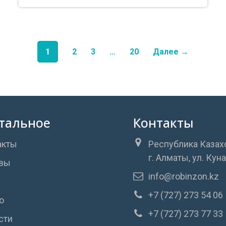
1
2
3
…
20
Далее →
тальное
Контакты
акты
Республика Казах
г. Алматы, ул. Кун
вы
info@robinzon.kz
+7 (727) 273 54 06
о
+7 (727) 273 77 33
сти