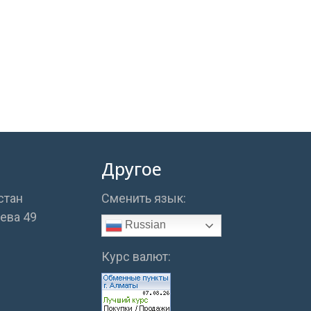
Другое
стан
Сменить язык:
аева 49
Russian
Курс валют: