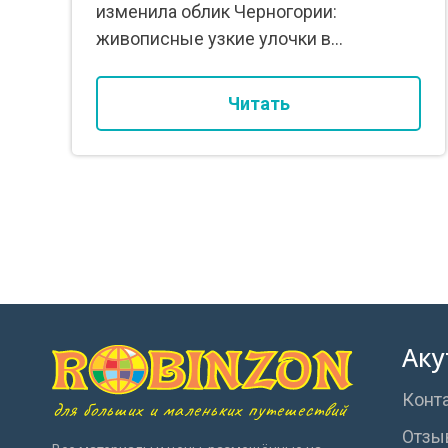
изменила облик Черногории:
живописные узкие улочки в...
Читать
Аку
Конт
для больших и маленьких путешествий
Отзы