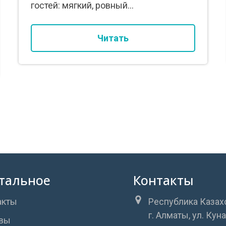
гостей: мягкий, ровный...
Читать
тальное
Контакты
акты
Республика Казах
г. Алматы, ул. Кун
вы