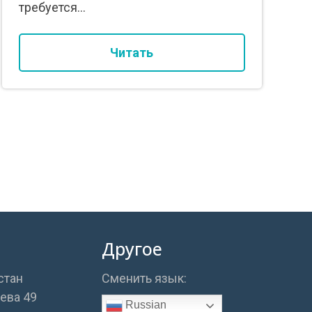
требуется...
Читать
Другое
стан
Сменить язык:
аева 49
Russian