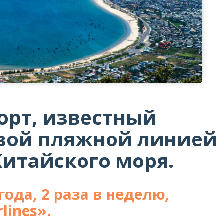
орт, известный
вой пляжной линией
Китайского моря.
года, 2 раза в неделю,
lines».