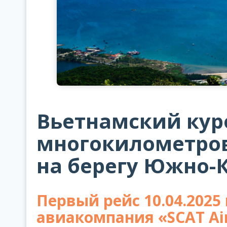
Вьетнамский кур
многокилометро
на берегу Южно-
Первый рейс 10.04.2025 
авиакомпания «SCAT Air