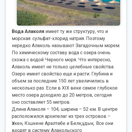
Вода Алаколя
имеет ту же структуру, что и
морская: сульфат-хлорид натрия. Поэтому
нередко Алаколь называют Загадочным морем.
По химическому составу вода с озера очень
схожа с водой Черного моря. Что интересно,
Алаколь имеет не только целебные свойства.
Озеро имеет свойство еще и расти. Глубина и
объем за последние 150 лет увеличились в
несколько раз. Если в XIX веке самое глубокое
место озера доходило до 20 метров, сегодня
оно составляет 55 метров.
Длина Алаколя – 104, ширина – 52 км. В центре
расположился архипелаг из трех островов –
Үлкен, Кішкене Аралтөбе и Белқұдық. Все они
входят в систему Алакольского